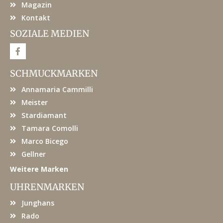
Magazin
Kontakt
SOZIALE MEDIEN
F
a
c
e
SCHMUCKMARKEN
b
o
Annamaria Cammilli
o
k
Meister
Stardiamant
Tamara Comolli
Marco Bicego
Gellner
Weitere Marken
UHRENMARKEN
Junghans
Rado