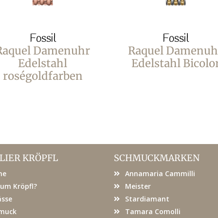
Fossil
Fossil
Raquel Damenuhr
Raquel Damenuh
Edelstahl
Edelstahl Bicolo
roségoldfarben
LIER KRÖPFL
SCHMUCKMARKEN
me
Annamaria Cammilli
um Kröpfl?
Meister
ässe
Stardiamant
muck
Tamara Comolli