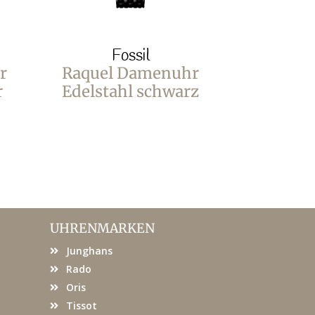
Fossil
F
r
Raquel Damenuhr
Raquel
r
Edelstahl schwarz
Sonn
Ede
UHRENMARKEN
Junghans
Rado
Oris
Tissot