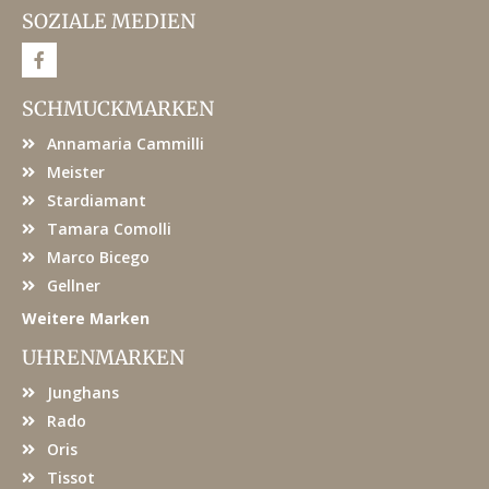
SOZIALE MEDIEN
F
a
c
e
SCHMUCKMARKEN
b
o
Annamaria Cammilli
o
k
Meister
Stardiamant
Tamara Comolli
Marco Bicego
Gellner
Weitere Marken
UHRENMARKEN
Junghans
Rado
Oris
Tissot