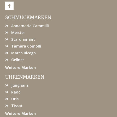
F
a
c
e
SCHMUCKMARKEN
b
o
Annamaria Cammilli
o
k
Meister
Stardiamant
Tamara Comolli
Marco Bicego
Gellner
Weitere Marken
UHRENMARKEN
Junghans
Rado
Oris
Tissot
Weitere Marken