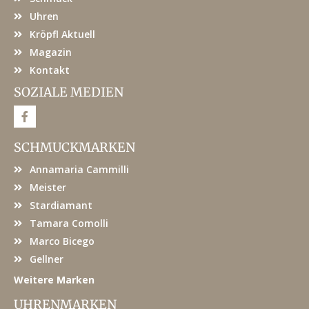
Uhren
Kröpfl Aktuell
Magazin
Kontakt
SOZIALE MEDIEN
F
a
c
e
SCHMUCKMARKEN
b
o
Annamaria Cammilli
o
k
Meister
Stardiamant
Tamara Comolli
Marco Bicego
Gellner
Weitere Marken
UHRENMARKEN