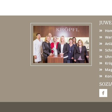
JUWE
Ho
War
Anl
Sch
Uhr
Kröp
Mag
Kon
SOZI
F
a
c
e
b
o