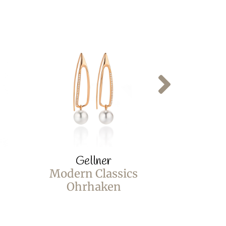
Gellner
Ge
Modern Classics
Castawa
Ohrhaken