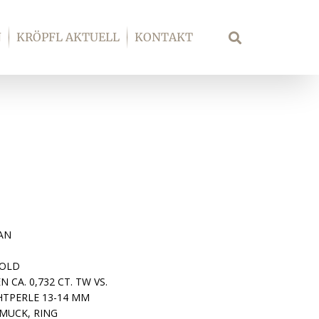
N
KRÖPFL AKTUELL
KONTAKT
Suche
AN
GOLD
 CA. 0,732 CT. TW VS.
HTPERLE 13-14 MM
MUCK, RING