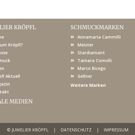
LIER KRÖPFL
SCHMUCKMARKEN
me
Annamaria Cammilli
um Kröpfl?
Meister
ässe
Stardiamant
muck
Tamara Comolli
en
Marco Bicego
fl Aktuell
Gellner
azin
Weitere Marken
takt
ALE MEDIEN
© JUWELIER KRÖPFL
|
DATENSCHUTZ
|
IMPRESSUM