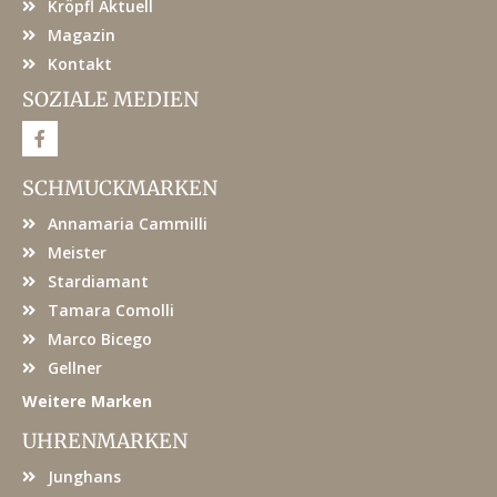
Kröpfl Aktuell
Magazin
Kontakt
SOZIALE MEDIEN
F
a
c
e
SCHMUCKMARKEN
b
o
Annamaria Cammilli
o
k
Meister
Stardiamant
Tamara Comolli
Marco Bicego
Gellner
Weitere Marken
UHRENMARKEN
Junghans