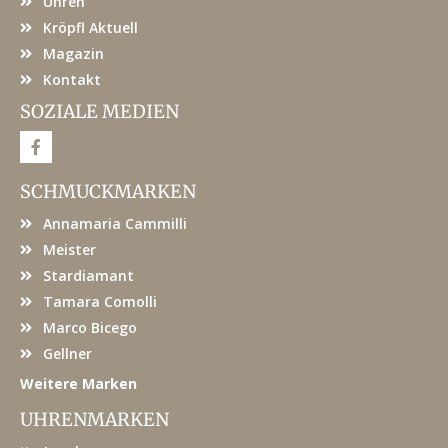
Uhren
Kröpfl Aktuell
Magazin
Kontakt
SOZIALE MEDIEN
F
a
c
e
SCHMUCKMARKEN
b
o
Annamaria Cammilli
o
k
Meister
Stardiamant
Tamara Comolli
Marco Bicego
Gellner
Weitere Marken
UHRENMARKEN