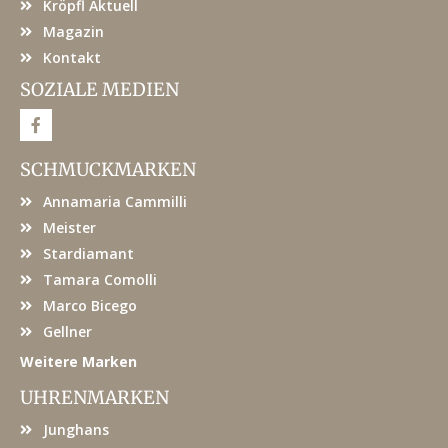
Kröpfl Aktuell
Magazin
Kontakt
SOZIALE MEDIEN
F
a
c
e
SCHMUCKMARKEN
b
o
Annamaria Cammilli
o
k
Meister
Stardiamant
Tamara Comolli
Marco Bicego
Gellner
Weitere Marken
UHRENMARKEN
Junghans