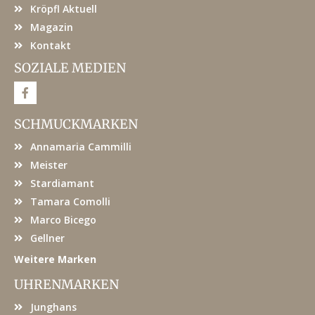
Kröpfl Aktuell
Magazin
Kontakt
SOZIALE MEDIEN
F
a
c
e
SCHMUCKMARKEN
b
o
Annamaria Cammilli
o
k
Meister
Stardiamant
Tamara Comolli
Marco Bicego
Gellner
Weitere Marken
UHRENMARKEN
Junghans