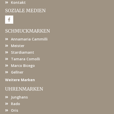
Kontakt
SOZIALE MEDIEN
F
a
c
e
SCHMUCKMARKEN
b
o
Annamaria Cammilli
o
k
Meister
Stardiamant
Tamara Comolli
Marco Bicego
Gellner
Weitere Marken
UHRENMARKEN
Junghans
Rado
Oris