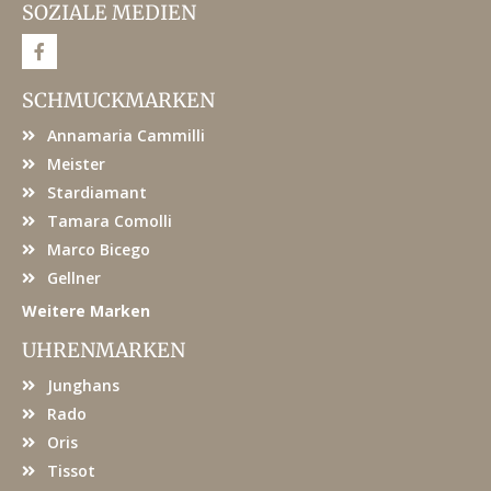
SOZIALE MEDIEN
F
a
c
e
SCHMUCKMARKEN
b
o
Annamaria Cammilli
o
k
Meister
Stardiamant
Tamara Comolli
Marco Bicego
Gellner
Weitere Marken
UHRENMARKEN
Junghans
Rado
Oris
Tissot