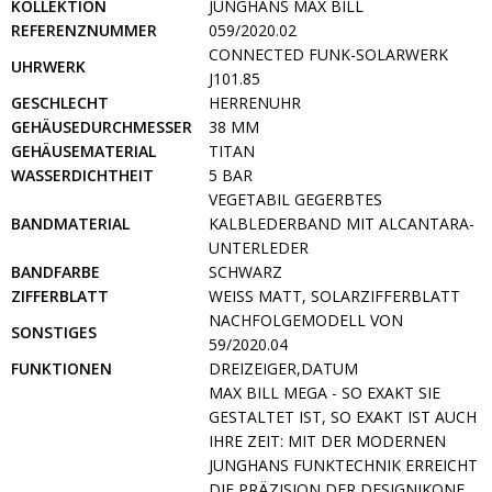
KOLLEKTION
JUNGHANS MAX BILL
REFERENZNUMMER
059/2020.02
CONNECTED FUNK-SOLARWERK
UHRWERK
J101.85
GESCHLECHT
HERRENUHR
GEHÄUSEDURCHMESSER
38 MM
GEHÄUSEMATERIAL
TITAN
WASSERDICHTHEIT
5 BAR
VEGETABIL GEGERBTES
BANDMATERIAL
KALBLEDERBAND MIT ALCANTARA-
UNTERLEDER
BANDFARBE
SCHWARZ
ZIFFERBLATT
WEISS MATT, SOLARZIFFERBLATT
NACHFOLGEMODELL VON
SONSTIGES
59/2020.04
FUNKTIONEN
DREIZEIGER,DATUM
MAX BILL MEGA - SO EXAKT SIE
GESTALTET IST, SO EXAKT IST AUCH
IHRE ZEIT: MIT DER MODERNEN
JUNGHANS FUNKTECHNIK ERREICHT
DIE PRÄZISION DER DESIGNIKONE