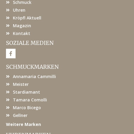
Schmuck
Uhren
Kröpfl Aktuell
Magazin
Kontakt
SOZIALE MEDIEN
F
a
c
e
SCHMUCKMARKEN
b
o
Annamaria Cammilli
o
k
Meister
Stardiamant
Tamara Comolli
Marco Bicego
Gellner
Weitere Marken