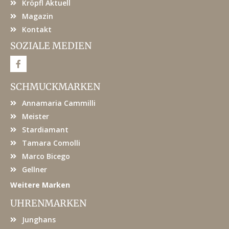
Kröpfl Aktuell
Magazin
Kontakt
SOZIALE MEDIEN
F
a
c
e
SCHMUCKMARKEN
b
o
Annamaria Cammilli
o
k
Meister
Stardiamant
Tamara Comolli
Marco Bicego
Gellner
Weitere Marken
UHRENMARKEN
Junghans