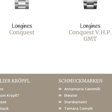
Longines
Longines
Conquest
Conquest V.H.P.
GMT
LIER KRÖPFL
SCHMUCKMARKEN
me
Annamaria Cammilli
um Kröpfl?
Meister
ässe
Stardiamant
muck
Tamara Comolli