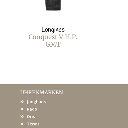
Longines
Lo
Conquest V.H.P.
Conque
GMT
UHRENMARKEN
Junghans
Rado
Oris
Tissot