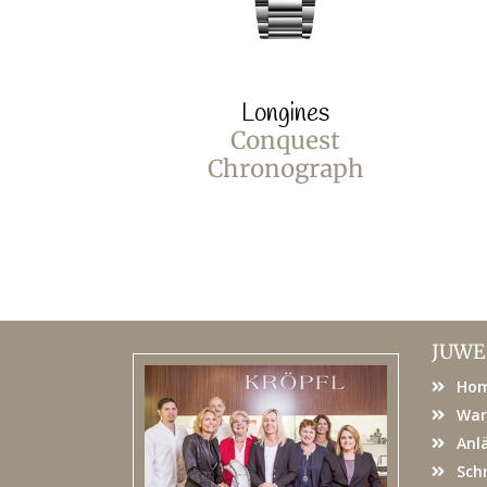
Longines
Conquest
Chronograph
JUWE
Ho
War
Anl
Sch