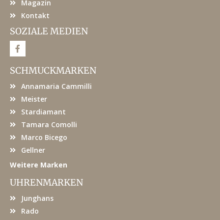
Magazin
Kontakt
SOZIALE MEDIEN
F
a
c
e
SCHMUCKMARKEN
b
o
Annamaria Cammilli
o
k
Meister
Stardiamant
Tamara Comolli
Marco Bicego
Gellner
Weitere Marken
UHRENMARKEN
Junghans
Rado