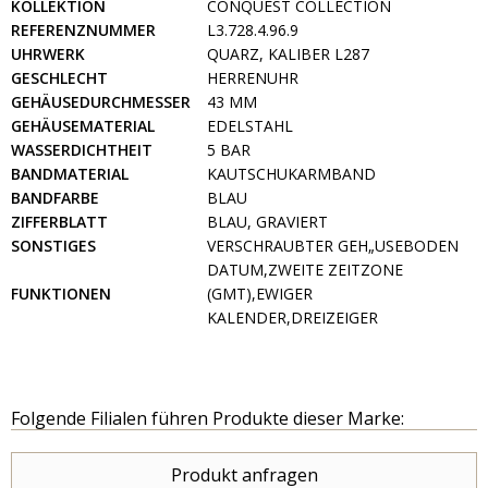
KOLLEKTION
CONQUEST COLLECTION
REFERENZNUMMER
L3.728.4.96.9
UHRWERK
QUARZ, KALIBER L287
GESCHLECHT
HERRENUHR
GEHÄUSEDURCHMESSER
43 MM
GEHÄUSEMATERIAL
EDELSTAHL
WASSERDICHTHEIT
5 BAR
BANDMATERIAL
KAUTSCHUKARMBAND
BANDFARBE
BLAU
ZIFFERBLATT
BLAU, GRAVIERT
SONSTIGES
VERSCHRAUBTER GEH„USEBODEN
DATUM,ZWEITE ZEITZONE
FUNKTIONEN
(GMT),EWIGER
KALENDER,DREIZEIGER
Folgende Filialen führen Produkte dieser Marke:
Produkt anfragen