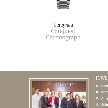
Longines
Conquest
Chronograph
JUWE
Ho
War
Anl
Sch