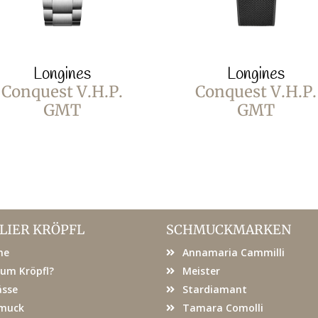
Longines
Longines
Conquest V.H.P.
Conquest V.H.P.
GMT
GMT
LIER KRÖPFL
SCHMUCKMARKEN
me
Annamaria Cammilli
um Kröpfl?
Meister
ässe
Stardiamant
muck
Tamara Comolli