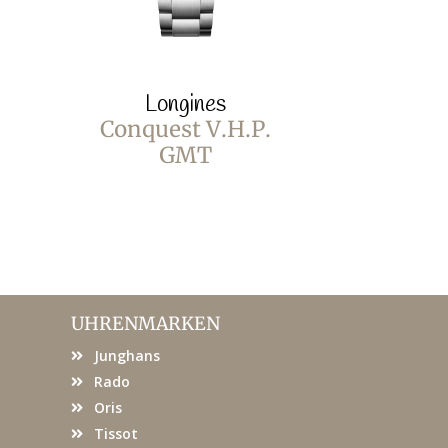
Longines
Lo
Conquest V.H.P.
Conque
GMT
UHRENMARKEN
Junghans
Rado
Oris
Tissot