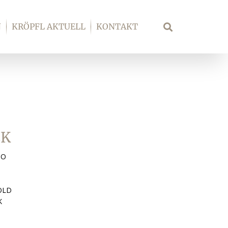
N
KRÖPFL AKTUELL
KONTAKT
Suche
CK
GO
OLD
K