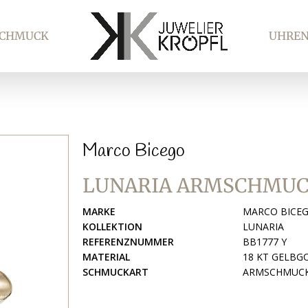
SCHMUCK
UHRE
Marco Bicego
LUNARIA ARMSCHMU
MARKE
MARCO BICE
KOLLEKTION
LUNARIA
REFERENZNUMMER
BB1777 Y
MATERIAL
18 KT GELBG
SCHMUCKART
ARMSCHMUC