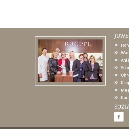
JUWE
Ho
War
Anl
Sch
Uhr
Kröp
Mag
Kon
SOZI
F
a
c
e