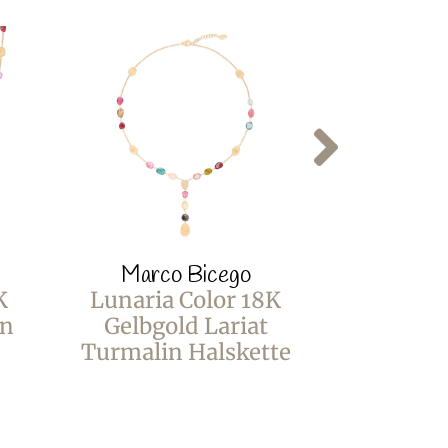
Marco Bicego
Marco
K
Lunaria Color 18K
Lunaria
in
Gelbgold Lariat
Gelbgol
Turmalin Halskette
Mix O