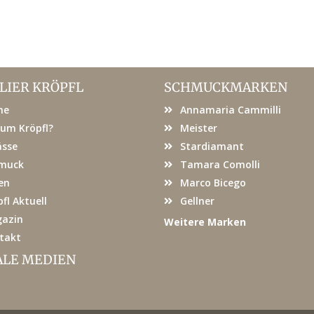
LIER KRÖPFL
SCHMUCKMARKEN
me
Annamaria Cammilli
um Kröpfl?
Meister
ässe
Stardiamant
muck
Tamara Comolli
en
Marco Bicego
fl Aktuell
Gellner
azin
Weitere Marken
takt
ALE MEDIEN