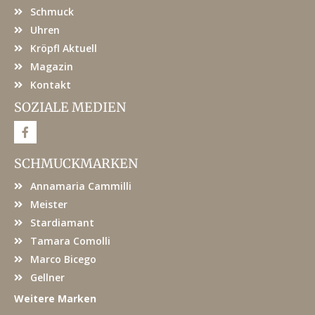
Schmuck
Uhren
Kröpfl Aktuell
Magazin
Kontakt
SOZIALE MEDIEN
F
a
c
e
SCHMUCKMARKEN
b
o
Annamaria Cammilli
o
k
Meister
Stardiamant
Tamara Comolli
Marco Bicego
Gellner
Weitere Marken