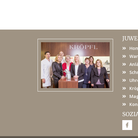
JUWE
Ho
War
Anl
Sch
Uhr
Kröp
Mag
Kon
SOZI
F
a
c
e