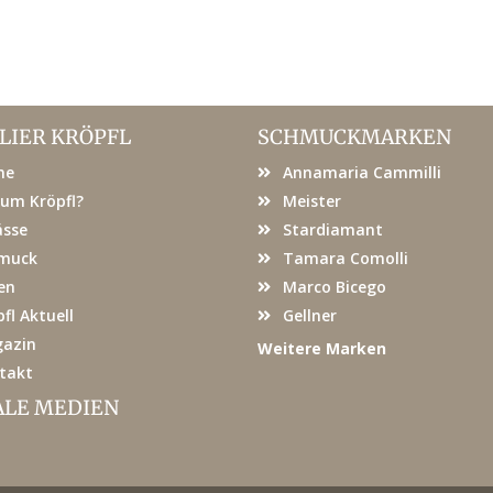
LIER KRÖPFL
SCHMUCKMARKEN
me
Annamaria Cammilli
um Kröpfl?
Meister
ässe
Stardiamant
muck
Tamara Comolli
en
Marco Bicego
fl Aktuell
Gellner
azin
Weitere Marken
takt
ALE MEDIEN