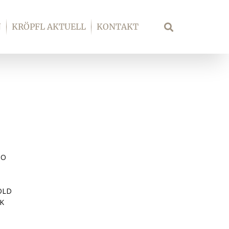
N
KRÖPFL AKTUELL
KONTAKT
Suche
GO
OLD
K