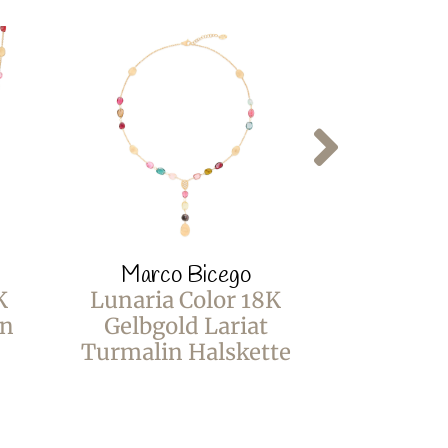
Marco Bicego
Marco
K
Lunaria Color 18K
Lunaria
in
Gelbgold Lariat
Gelbgol
Turmalin Halskette
Mix O