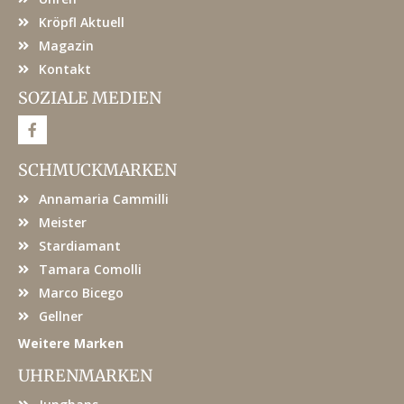
Kröpfl Aktuell
Magazin
Kontakt
SOZIALE MEDIEN
F
a
c
e
SCHMUCKMARKEN
b
o
Annamaria Cammilli
o
k
Meister
Stardiamant
Tamara Comolli
Marco Bicego
Gellner
Weitere Marken
UHRENMARKEN