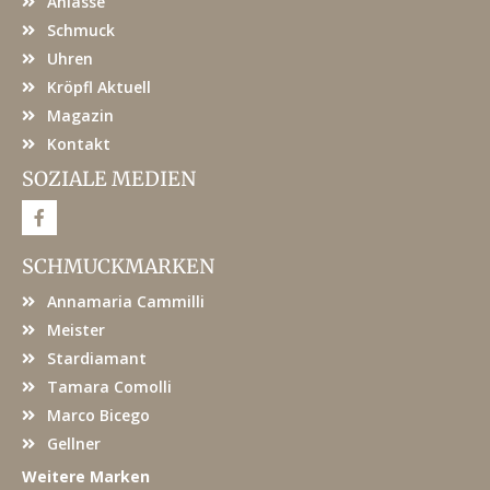
Anlässe
Schmuck
Uhren
Kröpfl Aktuell
Magazin
Kontakt
SOZIALE MEDIEN
F
a
c
e
SCHMUCKMARKEN
b
o
Annamaria Cammilli
o
k
Meister
Stardiamant
Tamara Comolli
Marco Bicego
Gellner
Weitere Marken