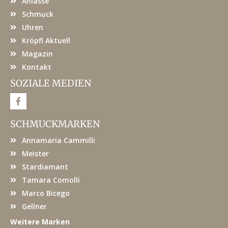
Anlässe
Schmuck
Uhren
Kröpfl Aktuell
Magazin
Kontakt
SOZIALE MEDIEN
F
a
c
e
SCHMUCKMARKEN
b
o
Annamaria Cammilli
o
k
Meister
Stardiamant
Tamara Comolli
Marco Bicego
Gellner
Weitere Marken