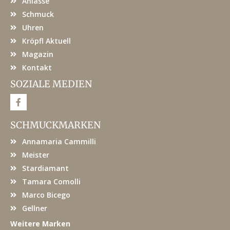
Anlässe
Schmuck
Uhren
Kröpfl Aktuell
Magazin
Kontakt
SOZIALE MEDIEN
F
a
c
e
SCHMUCKMARKEN
b
o
Annamaria Cammilli
o
k
Meister
Stardiamant
Tamara Comolli
Marco Bicego
Gellner
Weitere Marken