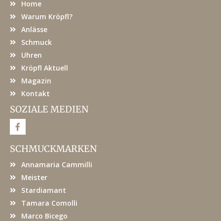
Home
Warum Kröpfl?
Anlässe
Schmuck
Uhren
Kröpfl Aktuell
Magazin
Kontakt
SOZIALE MEDIEN
F
a
c
e
SCHMUCKMARKEN
b
o
Annamaria Cammilli
o
k
Meister
Stardiamant
Tamara Comolli
Marco Bicego