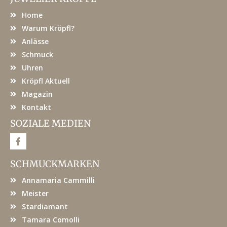
Home
Warum Kröpfl?
Anlässe
Schmuck
Uhren
Kröpfl Aktuell
Magazin
Kontakt
SOZIALE MEDIEN
F
a
c
e
SCHMUCKMARKEN
b
o
Annamaria Cammilli
o
k
Meister
Stardiamant
Tamara Comolli