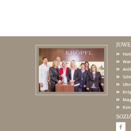
JUWE
Ho
War
Anl
Sch
Uhr
Kröp
Mag
Kon
SOZI
F
a