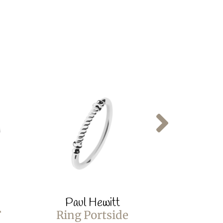
Paul Hewitt
Paul
F
Ring Portside
Ring S