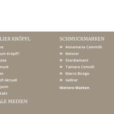
LIER KRÖPFL
SCHMUCKMARKEN
me
Annamaria Cammilli
um Kröpfl?
Meister
ässe
Stardiamant
muck
Tamara Comolli
en
Marco Bicego
fl Aktuell
Gellner
azin
Weitere Marken
takt
ALE MEDIEN