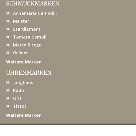
e
SCHMUCKMARKEN
b
o
Annamaria Cammilli
o
k
Meister
Stardiamant
Tamara Comolli
Marco Bicego
Gellner
Weitere Marken
UHRENMARKEN
Junghans
Rado
Oris
Tissot
Weitere Marken
© JUWELIER KRÖPFL
|
DATENSCHUTZ
|
IMPRESSUM