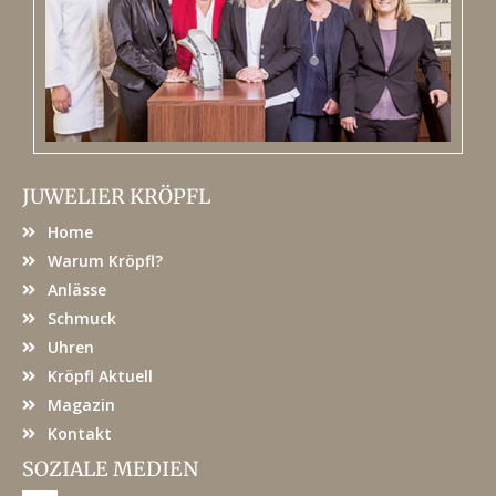
JUWELIER KRÖPFL
Home
Warum Kröpfl?
Anlässe
Schmuck
Uhren
Kröpfl Aktuell
Magazin
Kontakt
SOZIALE MEDIEN