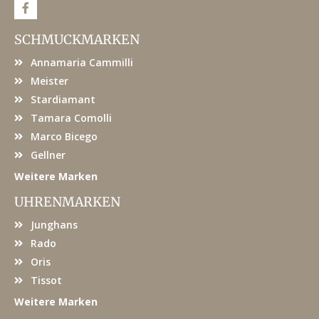
F
a
c
e
SCHMUCKMARKEN
b
o
Annamaria Cammilli
o
k
Meister
Stardiamant
Tamara Comolli
Marco Bicego
Gellner
Weitere Marken
UHRENMARKEN
Junghans
Rado
Oris
Tissot
Weitere Marken