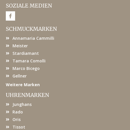
SOZIALE MEDIEN
F
a
c
e
SCHMUCKMARKEN
b
o
Annamaria Cammilli
o
k
Meister
Stardiamant
Tamara Comolli
Marco Bicego
Gellner
Weitere Marken
UHRENMARKEN
Junghans
Rado
Oris
Tissot