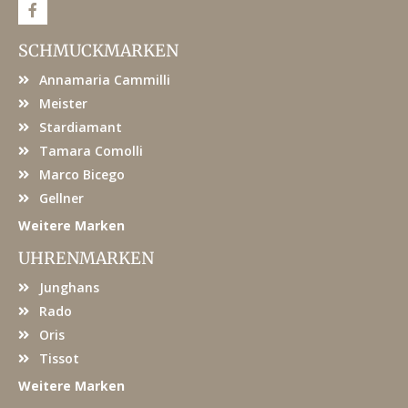
F
a
c
e
SCHMUCKMARKEN
b
o
Annamaria Cammilli
o
k
Meister
Stardiamant
Tamara Comolli
Marco Bicego
Gellner
Weitere Marken
UHRENMARKEN
Junghans
Rado
Oris
Tissot
Weitere Marken