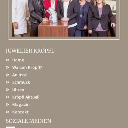
JUWELIER KRÖPFL
Home
Warum Kröpfl?
Anlässe
Schmuck
Uhren
Kröpfl Aktuell
Magazin
Kontakt
SOZIALE MEDIEN