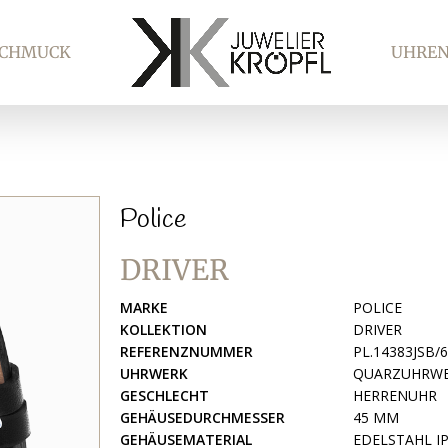
SCHMUCK
UHRE
Police
DRIVER
MARKE
POLICE
KOLLEKTION
DRIVER
REFERENZNUMMER
PL.14383JSB/
UHRWERK
QUARZUHRW
GESCHLECHT
HERRENUHR
GEHÄUSEDURCHMESSER
45 MM
GEHÄUSEMATERIAL
EDELSTAHL I