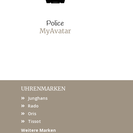
Police
P
MyAvatar
MyA
UHRENMARKEN
Junghans
Rado
Oris
Tissot
Weitere Marken