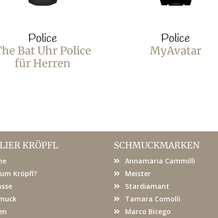
Police
Police
he Bat Uhr Police
MyAvatar
für Herren
LIER KRÖPFL
SCHMUCKMARKEN
me
Annamaria Cammilli
um Kröpfl?
Meister
ässe
Stardiamant
muck
Tamara Comolli
en
Marco Bicego