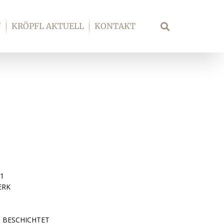
N
KRÖPFL AKTUELL
KONTAKT
Suche
61
ERK
P BESCHICHTET