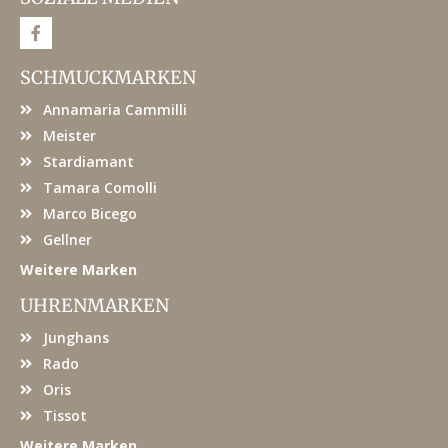
F
a
c
e
SCHMUCKMARKEN
b
o
Annamaria Cammilli
o
k
Meister
Stardiamant
Tamara Comolli
Marco Bicego
Gellner
Weitere Marken
UHRENMARKEN
Junghans
Rado
Oris
Tissot
Weitere Marken