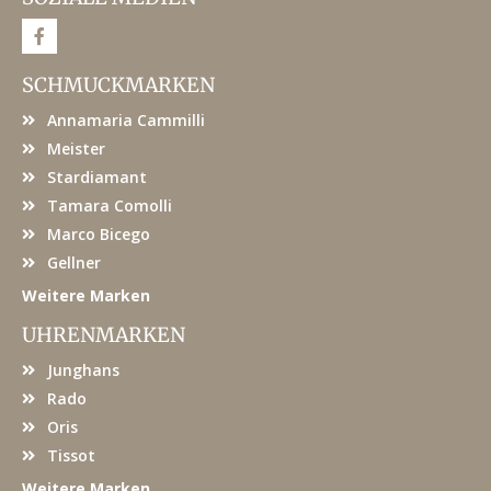
F
a
c
e
SCHMUCKMARKEN
b
o
Annamaria Cammilli
o
k
Meister
Stardiamant
Tamara Comolli
Marco Bicego
Gellner
Weitere Marken
UHRENMARKEN
Junghans
Rado
Oris
Tissot
Weitere Marken