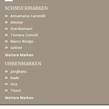
c
e
SCHMUCKMARKEN
b
o
Annamaria Cammilli
o
k
Meister
Stardiamant
Tamara Comolli
Marco Bicego
Gellner
Weitere Marken
UHRENMARKEN
Junghans
Rado
Oris
Tissot
Weitere Marken