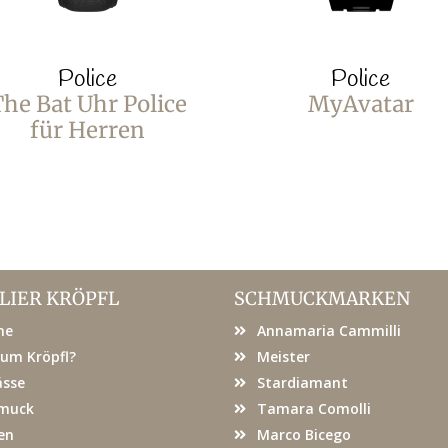
Police
Police
he Bat Uhr Police
MyAvatar
für Herren
LIER KRÖPFL
SCHMUCKMARKEN
me
Annamaria Cammilli
um Kröpfl?
Meister
ässe
Stardiamant
muck
Tamara Comolli
en
Marco Bicego