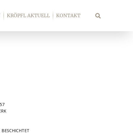
N
KRÖPFL AKTUELL
KONTAKT
Suche
/57
ERK
P BESCHICHTET