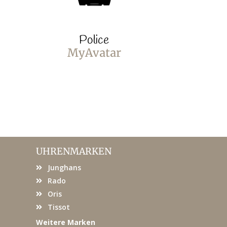
Police
P
MyAvatar
MyA
UHRENMARKEN
Junghans
Rado
Oris
Tissot
Weitere Marken