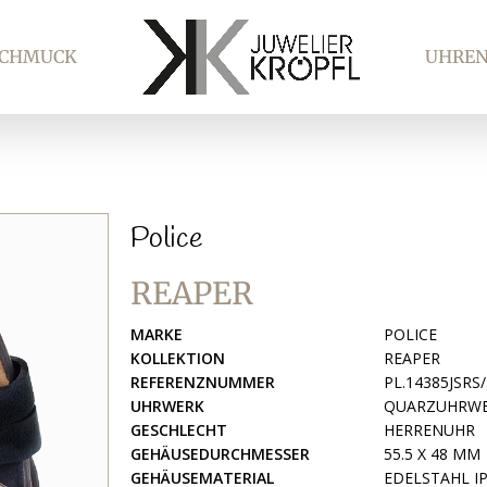
SCHMUCK
UHRE
Police
REAPER
MARKE
POLICE
KOLLEKTION
REAPER
REFERENZNUMMER
PL.14385JSRS
UHRWERK
QUARZUHRW
GESCHLECHT
HERRENUHR
GEHÄUSEDURCHMESSER
55.5 X 48 MM
GEHÄUSEMATERIAL
EDELSTAHL I