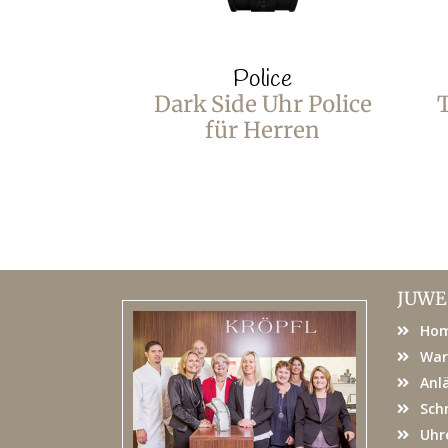
Police
Dark Side Uhr Police
T
für Herren
JUWE
Ho
War
Anl
Sch
Uhr