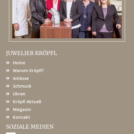
JUWELIER KRÖPFL
Home
Warum Kröpfl?
Anlässe
Schmuck
Uhren
Kröpfl Aktuell
Magazin
Kontakt
SOZIALE MEDIEN