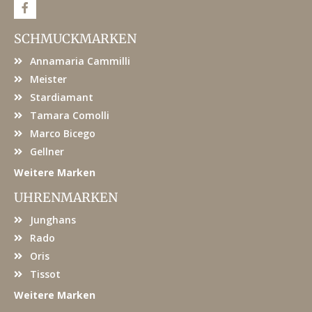
F
a
c
e
SCHMUCKMARKEN
b
o
Annamaria Cammilli
o
k
Meister
Stardiamant
Tamara Comolli
Marco Bicego
Gellner
Weitere Marken
UHRENMARKEN
Junghans
Rado
Oris
Tissot
Weitere Marken