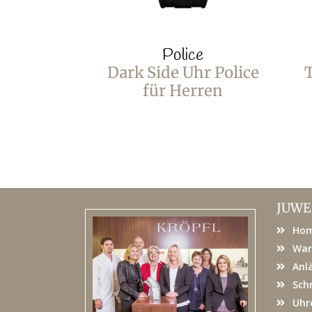
Police
Dark Side Uhr Police
T
für Herren
JUWE
Ho
War
Anl
Sch
Uhr