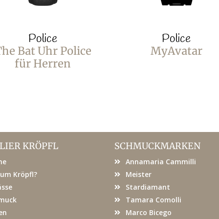
Police
Police
he Bat Uhr Police
MyAvatar
für Herren
LIER KRÖPFL
SCHMUCKMARKEN
me
Annamaria Cammilli
um Kröpfl?
Meister
ässe
Stardiamant
muck
Tamara Comolli
en
Marco Bicego