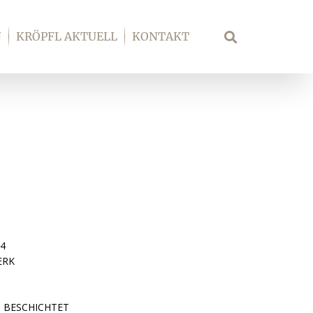
N
KRÖPFL AKTUELL
KONTAKT
Suche
04
ERK
P BESCHICHTET