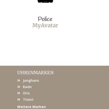
Police
P
MyAvatar
MyA
UHRENMARKEN
Junghans
Rado
Oris
Tissot
Weitere Marken