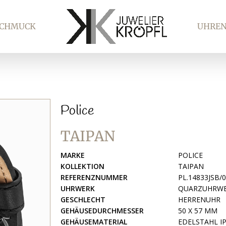
SCHMUCK
UHRE
Police
TAIPAN
MARKE
POLICE
KOLLEKTION
TAIPAN
REFERENZNUMMER
PL.14833JSB/
UHRWERK
QUARZUHRW
GESCHLECHT
HERRENUHR
GEHÄUSEDURCHMESSER
50 X 57 MM
GEHÄUSEMATERIAL
EDELSTAHL I