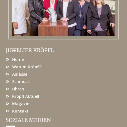
JUWELIER KRÖPFL
Home
Warum Kröpfl?
Anlässe
Schmuck
Uhren
Kröpfl Aktuell
Magazin
Kontakt
SOZIALE MEDIEN