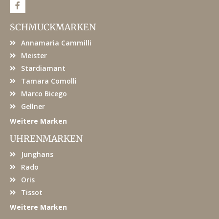
F
a
c
e
SCHMUCKMARKEN
b
o
Annamaria Cammilli
o
k
Meister
Stardiamant
Tamara Comolli
Marco Bicego
Gellner
Weitere Marken
UHRENMARKEN
Junghans
Rado
Oris
Tissot
Weitere Marken