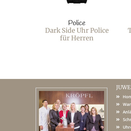
Police
Dark Side Uhr Police
T
für Herren
JUWE
Ho
War
Anl
Sch
Uhr