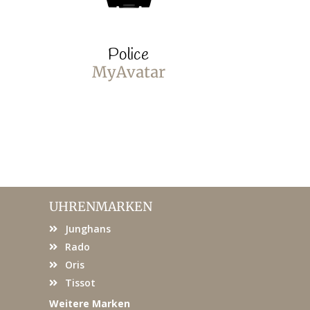
Police
P
MyAvatar
MyA
UHRENMARKEN
Junghans
Rado
Oris
Tissot
Weitere Marken