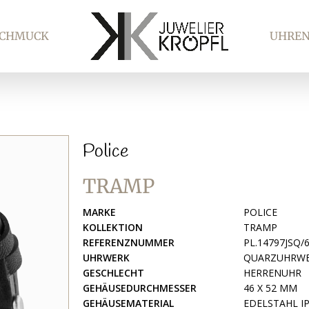
SCHMUCK
UHRE
Police
TRAMP
MARKE
POLICE
KOLLEKTION
TRAMP
REFERENZNUMMER
PL.14797JSQ/
UHRWERK
QUARZUHRWER
GESCHLECHT
HERRENUHR
GEHÄUSEDURCHMESSER
46 X 52 MM
GEHÄUSEMATERIAL
EDELSTAHL I