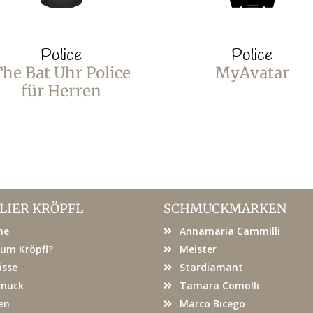
Police
Police
he Bat Uhr Police
MyAvatar
für Herren
LIER KRÖPFL
SCHMUCKMARKEN
me
Annamaria Cammilli
um Kröpfl?
Meister
ässe
Stardiamant
muck
Tamara Comolli
en
Marco Bicego