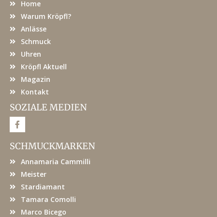
Home
Warum Kröpfl?
Anlässe
Schmuck
Uhren
Kröpfl Aktuell
Magazin
Kontakt
SOZIALE MEDIEN
F
a
c
e
SCHMUCKMARKEN
b
o
Annamaria Cammilli
o
k
Meister
Stardiamant
Tamara Comolli
Marco Bicego