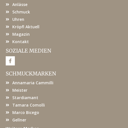
Anlässe
Schmuck
Uhren
Kröpfl Aktuell
Magazin
Kontakt
SOZIALE MEDIEN
F
a
c
e
SCHMUCKMARKEN
b
o
Annamaria Cammilli
o
k
Meister
Stardiamant
Tamara Comolli
Marco Bicego
Gellner