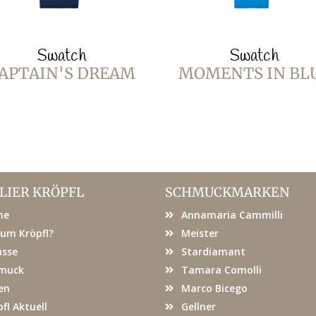
Swatch
Swatch
APTAIN'S DREAM
MOMENTS IN BL
LIER KRÖPFL
SCHMUCKMARKEN
me
Annamaria Cammilli
um Kröpfl?
Meister
ässe
Stardiamant
muck
Tamara Comolli
en
Marco Bicego
fl Aktuell
Gellner