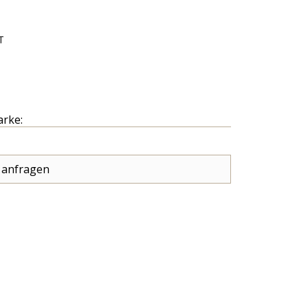
T
arke:
 anfragen