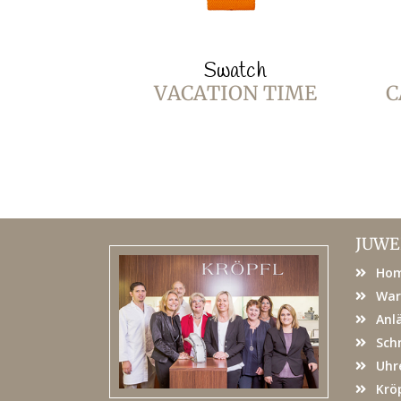
Swatch
VACATION TIME
C
JUWE
Ho
War
Anl
Sch
Uhr
Kröp