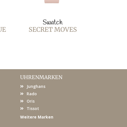
Swatch
Sw
UE
SECRET MOVES
BURGUN
UHRENMARKEN
Junghans
Rado
Oris
Tissot
Weitere Marken