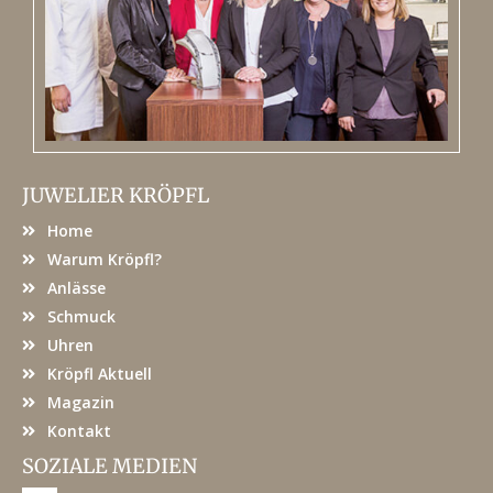
JUWELIER KRÖPFL
Home
Warum Kröpfl?
Anlässe
Schmuck
Uhren
Kröpfl Aktuell
Magazin
Kontakt
SOZIALE MEDIEN