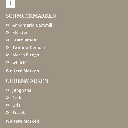
F
a
c
e
SCHMUCKMARKEN
b
o
Annamaria Cammilli
o
k
Meister
Stardiamant
Tamara Comolli
Marco Bicego
Gellner
Weitere Marken
UHRENMARKEN
Junghans
Rado
Oris
Tissot
Weitere Marken