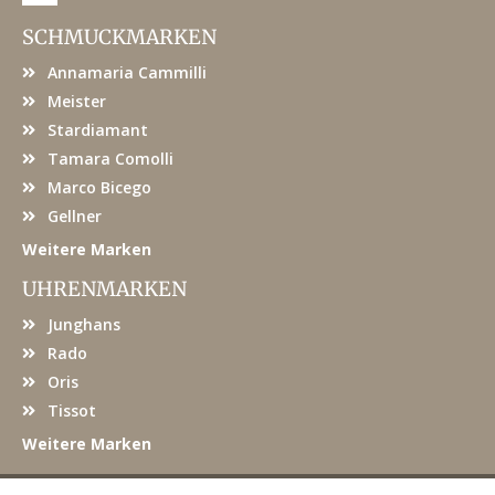
c
e
SCHMUCKMARKEN
b
o
Annamaria Cammilli
o
k
Meister
Stardiamant
Tamara Comolli
Marco Bicego
Gellner
Weitere Marken
UHRENMARKEN
Junghans
Rado
Oris
Tissot
Weitere Marken