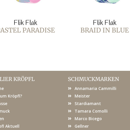
Flik Flak
Flik Flak
ASTEL PARADISE
BRAID IN BLUE
LIER KRÖPFL
SCHMUCKMARKEN
me
Annamaria Cammilli
um Kröpfl?
Meister
ässe
Stardiamant
muck
Tamara Comolli
en
Marco Bicego
fl Aktuell
Gellner