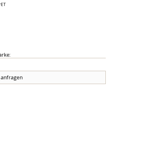
PET
arke:
 anfragen