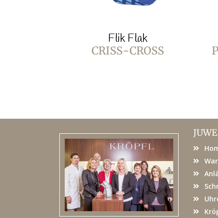
Flik Flak
CRISS-CROSS
P
JUWE
Ho
War
Anl
Sch
Uhr
Kröp