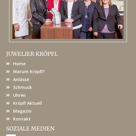
JUWELIER KRÖPFL
Home
Warum Kröpfl?
Anlässe
Schmuck
Uhren
Kröpfl Aktuell
Magazin
Kontakt
SOZIALE MEDIEN