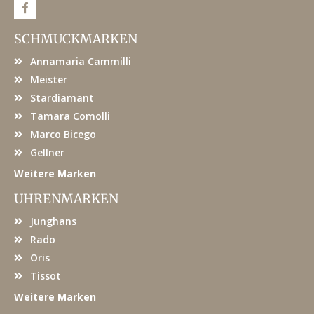
F
a
c
e
SCHMUCKMARKEN
b
o
Annamaria Cammilli
o
k
Meister
Stardiamant
Tamara Comolli
Marco Bicego
Gellner
Weitere Marken
UHRENMARKEN
Junghans
Rado
Oris
Tissot
Weitere Marken