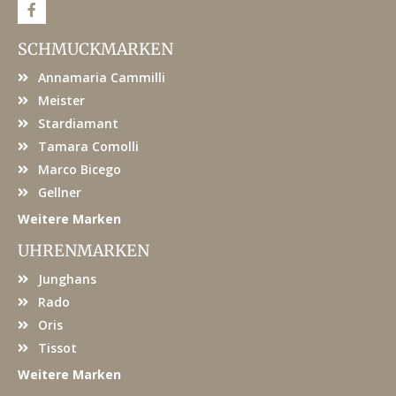
F
a
c
e
SCHMUCKMARKEN
b
o
Annamaria Cammilli
o
k
Meister
Stardiamant
Tamara Comolli
Marco Bicego
Gellner
Weitere Marken
UHRENMARKEN
Junghans
Rado
Oris
Tissot
Weitere Marken