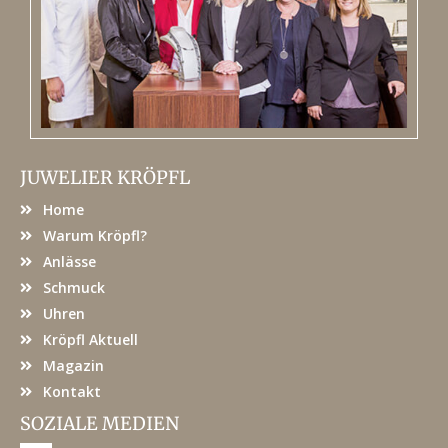
JUWELIER KRÖPFL
Home
Warum Kröpfl?
Anlässe
Schmuck
Uhren
Kröpfl Aktuell
Magazin
Kontakt
SOZIALE MEDIEN