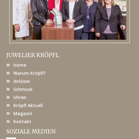
JUWELIER KRÖPFL
Home
Warum Kröpfl?
Anlässe
Schmuck
Uhren
Kröpfl Aktuell
Magazin
Kontakt
SOZIALE MEDIEN