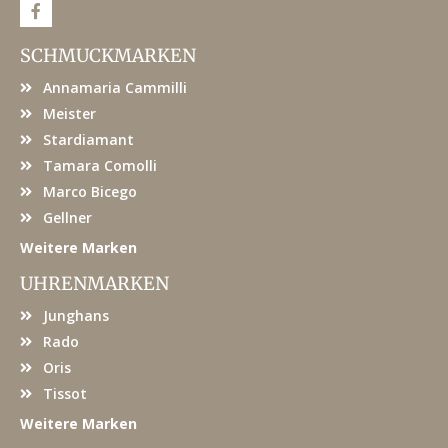
F
a
c
e
SCHMUCKMARKEN
b
o
Annamaria Cammilli
o
k
Meister
Stardiamant
Tamara Comolli
Marco Bicego
Gellner
Weitere Marken
UHRENMARKEN
Junghans
Rado
Oris
Tissot
Weitere Marken