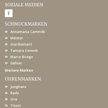
SOZIALE MEDIEN
F
a
c
e
SCHMUCKMARKEN
b
o
Annamaria Cammilli
o
k
Meister
Stardiamant
Tamara Comolli
Marco Bicego
Gellner
Weitere Marken
UHRENMARKEN
Junghans
Rado
Oris
Tissot